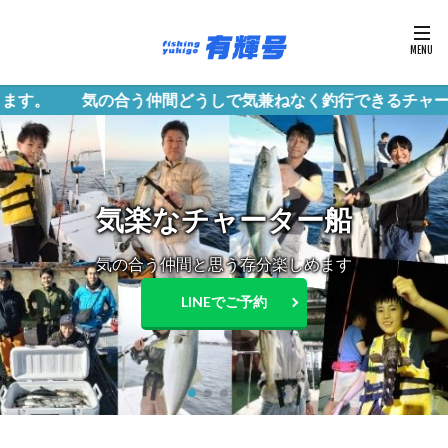
間どうしで気兼ねなく釣行できるチャーター船です。 初
大阪湾内どちらでも
明石海峡・紀淡海峡・近海etc ご希望の場所をお伝え下
さい
LINEでご予約