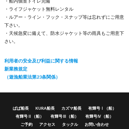
・船内個室トイレ完備
・ライフジャケット無料レンタル
・ルアー・ライン・フック・スナップ等は忘れずにご用意
下さい。
・天候急変に備えて、防水ジャケット等の雨具もご用意下
さい。
利用者の安全及び利益に関する情報
新業務規定
（遊漁船業法第23条関係）
ぱぱ船長
KURA船長
カズマ船長
有輝号Ⅰ（船）
有輝号Ⅱ（船）
有輝号Ⅲ（船）
有輝号Ⅳ（船）
ご予約
アクセス
タックル
お問い合わせ