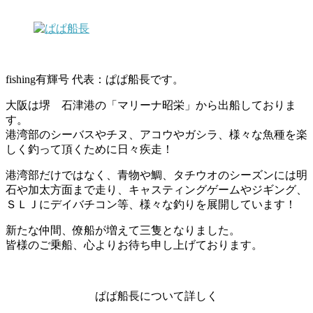
fishing有輝号 代表：ぱぱ船長です。
大阪は堺 石津港の「マリーナ昭栄」から出船しておりま
す。
港湾部のシーバスやチヌ、アコウやガシラ、様々な魚種を楽
しく釣って頂くために日々疾走！
港湾部だけではなく、青物や鯛、タチウオのシーズンには明
石や加太方面まで走り、キャスティングゲームやジギング、
ＳＬＪにデイバチコン等、様々な釣りを展開しています！
新たな仲間、僚船が増えて三隻となりました。
皆様のご乗船、心よりお待ち申し上げております。
ぱぱ船長について詳しく