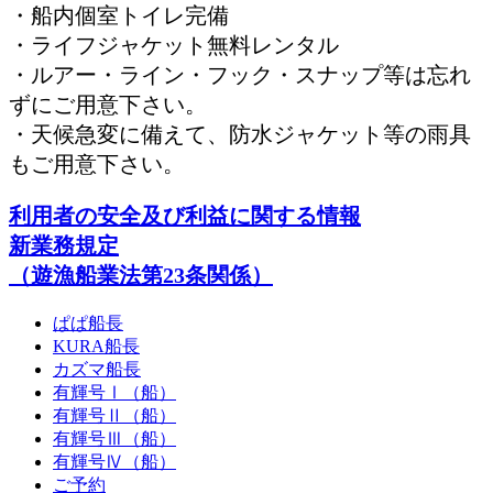
・船内個室トイレ完備
・ライフジャケット無料レンタル
・ルアー・ライン・フック・スナップ等は忘れ
ずにご用意下さい。
・天候急変に備えて、防水ジャケット等の雨具
もご用意下さい。
利用者の安全及び利益に関する情報
新業務規定
（遊漁船業法第23条関係）
ぱぱ船長
KURA船長
カズマ船長
有輝号Ⅰ（船）
有輝号Ⅱ（船）
有輝号Ⅲ（船）
有輝号Ⅳ（船）
ご予約