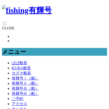
CLOSE
メニュー
ぱぱ船長
KURA船長
カズマ船長
有輝号Ⅰ（船）
有輝号Ⅱ（船）
有輝号Ⅲ（船）
有輝号Ⅳ（船）
ご予約
アクセス
タックル