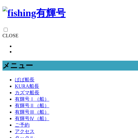
CLOSE
メニュー
ぱぱ船長
KURA船長
カズマ船長
有輝号Ⅰ（船）
有輝号Ⅱ（船）
有輝号Ⅲ（船）
有輝号Ⅳ（船）
ご予約
アクセス
タックル