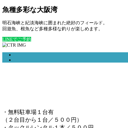
魚種多彩な大阪湾
明石海峡と紀淡海峡に囲まれた絶好のフィールド。
回遊魚、根魚など多種多様な釣りが楽しめます。
LINEでご予約
・無料駐車場１台有
（２台目から１台／５００円）
・タックルレンタル１本／５００円