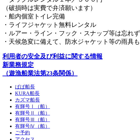
（破損時は実費で弁済願います）
・船内個室トイレ完備
・ライフジャケット無料レンタル
・ルアー・ライン・フック・スナップ等は忘れず
・天候急変に備えて、防水ジャケット等の雨具も
利用者の安全及び利益に関する情報
新業務規定
（遊漁船業法第23条関係）
ぱぱ船長
KURA船長
カズマ船長
有輝号Ⅰ（船）
有輝号Ⅱ（船）
有輝号Ⅲ（船）
有輝号Ⅳ（船）
ご予約
アクセス