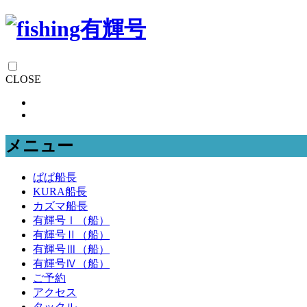
CLOSE
メニュー
ぱぱ船長
KURA船長
カズマ船長
有輝号Ⅰ（船）
有輝号Ⅱ（船）
有輝号Ⅲ（船）
有輝号Ⅳ（船）
ご予約
アクセス
タックル