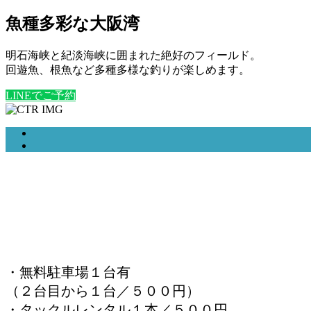
魚種多彩な大阪湾
明石海峡と紀淡海峡に囲まれた絶好のフィールド。
回遊魚、根魚など多種多様な釣りが楽しめます。
LINEでご予約
・無料駐車場１台有
（２台目から１台／５００円）
・タックルレンタル１本／５００円