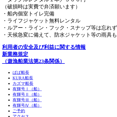
（破損時は実費で弁済願います）
・船内個室トイレ完備
・ライフジャケット無料レンタル
・ルアー・ライン・フック・スナップ等は忘れず
・天候急変に備えて、防水ジャケット等の雨具も
利用者の安全及び利益に関する情報
新業務規定
（遊漁船業法第23条関係）
ぱぱ船長
KURA船長
カズマ船長
有輝号Ⅰ（船）
有輝号Ⅱ（船）
有輝号Ⅲ（船）
有輝号Ⅳ（船）
ご予約
アクセス