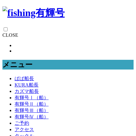
CLOSE
メニュー
ぱぱ船長
KURA船長
カズマ船長
有輝号Ⅰ（船）
有輝号Ⅱ（船）
有輝号Ⅲ（船）
有輝号Ⅳ（船）
ご予約
アクセス
タックル