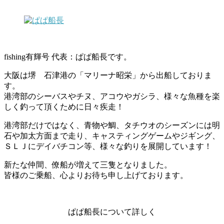
fishing有輝号 代表：ぱぱ船長です。
大阪は堺 石津港の「マリーナ昭栄」から出船しておりま
す。
港湾部のシーバスやチヌ、アコウやガシラ、様々な魚種を楽
しく釣って頂くために日々疾走！
港湾部だけではなく、青物や鯛、タチウオのシーズンには明
石や加太方面まで走り、キャスティングゲームやジギング、
ＳＬＪにデイバチコン等、様々な釣りを展開しています！
新たな仲間、僚船が増えて三隻となりました。
皆様のご乗船、心よりお待ち申し上げております。
ぱぱ船長について詳しく