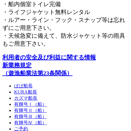
・船内個室トイレ完備
・ライフジャケット無料レンタル
・ルアー・ライン・フック・スナップ等は忘れ
ずにご用意下さい。
・天候急変に備えて、防水ジャケット等の雨具
もご用意下さい。
利用者の安全及び利益に関する情報
新業務規定
（遊漁船業法第23条関係）
ぱぱ船長
KURA船長
カズマ船長
有輝号Ⅰ（船）
有輝号Ⅱ（船）
有輝号Ⅲ（船）
有輝号Ⅳ（船）
ご予約